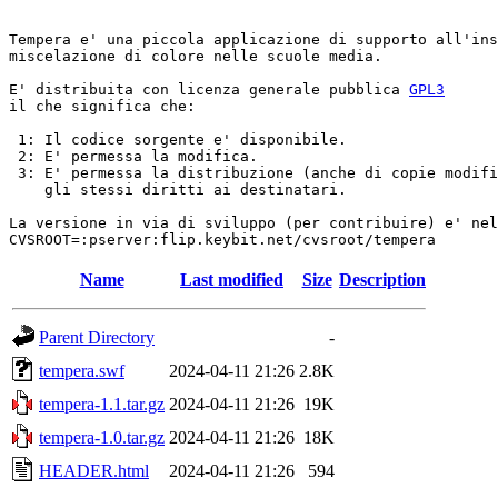
Tempera e' una piccola applicazione di supporto all'ins
miscelazione di colore nelle scuole media.

E' distribuita con licenza generale pubblica 
GPL3
il che significa che:

 1: Il codice sorgente e' disponibile.

 2: E' permessa la modifica.

 3: E' permessa la distribuzione (anche di copie modifi
    gli stessi diritti ai destinatari.

La versione in via di sviluppo (per contribuire) e' nel
Name
Last modified
Size
Description
Parent Directory
-
tempera.swf
2024-04-11 21:26
2.8K
tempera-1.1.tar.gz
2024-04-11 21:26
19K
tempera-1.0.tar.gz
2024-04-11 21:26
18K
HEADER.html
2024-04-11 21:26
594